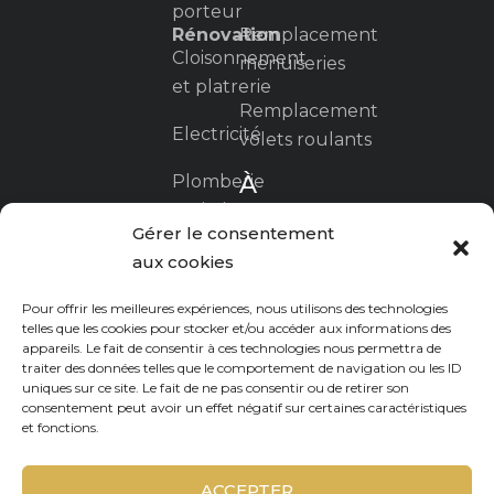
porteur
Rénovation
Remplacement
Cloisonnement
menuiseries
et platrerie
Remplacement
Electricité
volets roulants
À
Plomberie
propos
sanitaire
Gérer le consentement
La
Ravalement
aux cookies
certification
/ travaux
RGE
Pour offrir les meilleures expériences, nous utilisons des technologies
sur façade
telles que les cookies pour stocker et/ou accéder aux informations des
appareils. Le fait de consentir à ces technologies nous permettra de
Nous
traiter des données telles que le comportement de navigation ou les ID
contacter
uniques sur ce site. Le fait de ne pas consentir ou de retirer son
consentement peut avoir un effet négatif sur certaines caractéristiques
et fonctions.
Mentions
légales
ACCEPTER