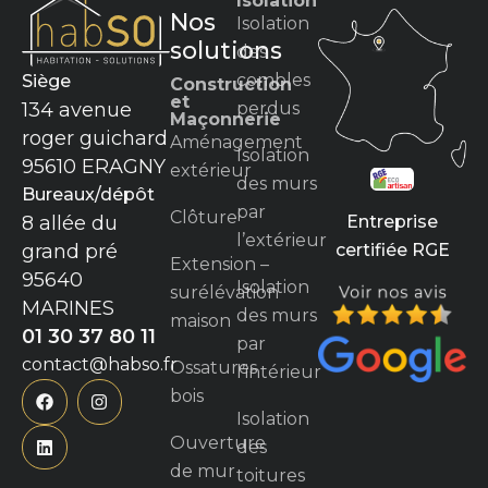
Isolation
Nos
Isolation
solutions
des
combles
Siège
Construction
et
perdus
134 avenue
Maçonnerie
roger guichard
Aménagement
Isolation
95610 ERAGNY
extérieur
des murs
Bureaux/dépôt
par
Clôture
Entreprise
8 allée du
l’extérieur
certifiée RGE
grand pré
Extension –
95640
Isolation
surélévation
MARINES
des murs
maison
01 30 37 80 11
par
contact@habso.fr
Ossatures
l’intérieur
bois
Isolation
Ouverture
des
de mur
toitures