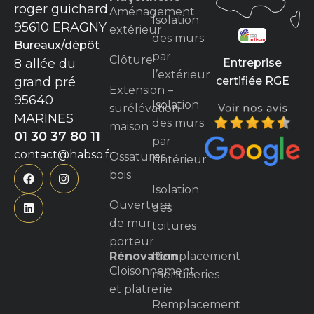
roger guichard
Aménagement
Isolation
95610 ERAGNY
extérieur
des murs
Bureaux/dépôt
par
Clôture
Entreprise
8 allée du
l’extérieur
certifiée RGE
grand pré
Extension –
95640
Isolation
surélévation
MARINES
des murs
maison
01 30 37 80 11
par
contact@habso.fr
Ossatures
l’intérieur
bois
Isolation
Ouverture
des
de mur
toitures
porteur
Rénovation
Remplacement
Cloisonnement
menuiseries
et platrerie
Remplacement