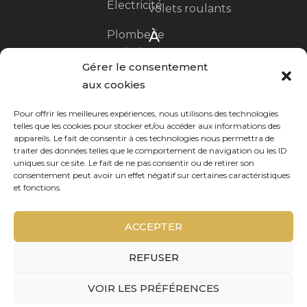
Electricité
volets roulants
À
Plomberie
propos
sanitaire
Gérer le consentement
La
Ravalement
aux cookies
certification
/ travaux
RGE
Pour offrir les meilleures expériences, nous utilisons des technologies
sur façade
telles que les cookies pour stocker et/ou accéder aux informations des
appareils. Le fait de consentir à ces technologies nous permettra de
Nous
traiter des données telles que le comportement de navigation ou les ID
contacter
uniques sur ce site. Le fait de ne pas consentir ou de retirer son
consentement peut avoir un effet négatif sur certaines caractéristiques
et fonctions.
Mentions
légales
ACCEPTER
Politique
de
REFUSER
cookies
VOIR LES PRÉFÉRENCES