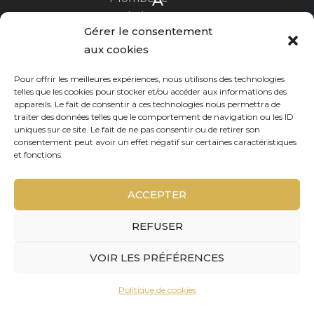
À
propos
sanitaire
Gérer le consentement
La
Ravalement
aux cookies
certification
/ travaux
RGE
Pour offrir les meilleures expériences, nous utilisons des technologies
sur façade
telles que les cookies pour stocker et/ou accéder aux informations des
appareils. Le fait de consentir à ces technologies nous permettra de
Nous
traiter des données telles que le comportement de navigation ou les ID
contacter
uniques sur ce site. Le fait de ne pas consentir ou de retirer son
consentement peut avoir un effet négatif sur certaines caractéristiques
et fonctions.
Mentions
légales
ACCEPTER
Politique
de
REFUSER
cookies
VOIR LES PRÉFÉRENCES
Politique de cookies
Copyright © 2026 – HABSO –
Agence Web Offshore