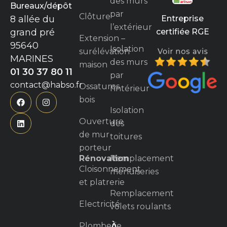
des murs
Bureaux/dépôt
par
Clôture
Entreprise
8 allée du
l’extérieur
certifiée RGE
grand pré
Extension –
95640
Isolation
surélévation
MARINES
des murs
maison
01 30 37 80 11
par
contact@habso.fr
Ossatures
l’intérieur
bois
Isolation
Ouverture
des
de mur
toitures
porteur
Rénovation
Remplacement
Cloisonnement
menuiseries
et platrerie
Remplacement
Electricité
volets roulants
Plomberie